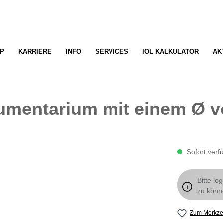
P
KARRIERE
INFO
SERVICES
IOL KALKULATOR
AK
umentarium mit einem Ø v
Sofort verfü
Bitte lo
zu könn
Zum Merkzet