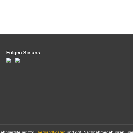
Folgen Sie uns
 Mehrwertsteuer zzgl.
Versandkosten
und ggf. Nachnahmegebühren, wen