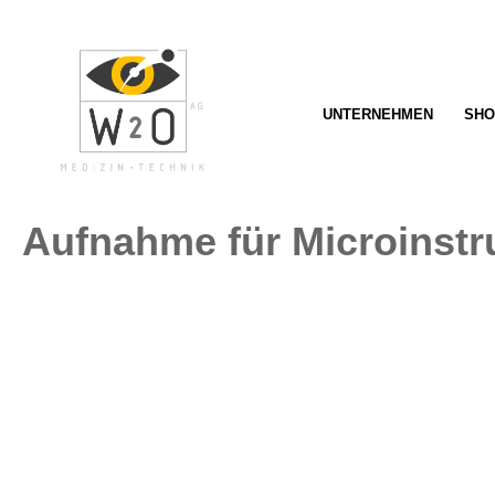
springen
Zur Hauptnavigation springen
UNTERNEHMEN
SHO
Aufnahme für Microinstr
Bildergalerie überspringen