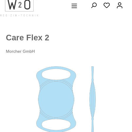
alt springen
Care Flex 2
Morcher GmbH
Bildergalerie überspringen