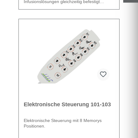
Infusionslösungen gleichzeitig befestigt
werden.
Die Höhe kann bequem mit einem
Klippverschluss verstellt werden.
Datenblatt
Elektronische Steuerung 101-103
Elektronische Steuerung mit 8 Memorys
Positionen.