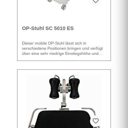
OP-Stuhl SC 5010 ES
Dieser mobile OP-Stuhl lässt sich in
verschiedene Positionen bringen und verfügt
über eine sehr niedrige Einstiegshöhe und
eine vertikale Fußstütze.
Die Grundausstattung umfasst den OP-Stuhl
inkl. Handtastatur für 5 elektrische Funktionen
- 2 Memory Positionen, Batterie mit
Ladegerät,
exklusive
Kopfstütze.
verschiedene ergonomische
Kopfstützen erhältlich, elektrisch
verstellbar
Höhe, Kopf, Rücken, Sitz und
Beinstütze sind einzeln elektrisch
einstellbar
Fußbedienung für Fahrwerk auf
beiden Seiten
Ausfahrbare Fußplatte