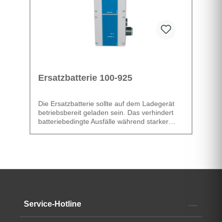
Ersatzbatterie 100-925
Die Ersatzbatterie sollte auf dem Ladegerät
betriebsbereit geladen sein. Das verhindert
batteriebedingte Ausfälle während starker
Betriebszeiten.
Die Ladezeit beträgt etwa 4 Stunden. Das
Ladegerät hat einen elektronischen
Überladeschutz.
Schutzart IP65, 24 VDC, 2,9 Ah
Datenblatt
Service-Hotline