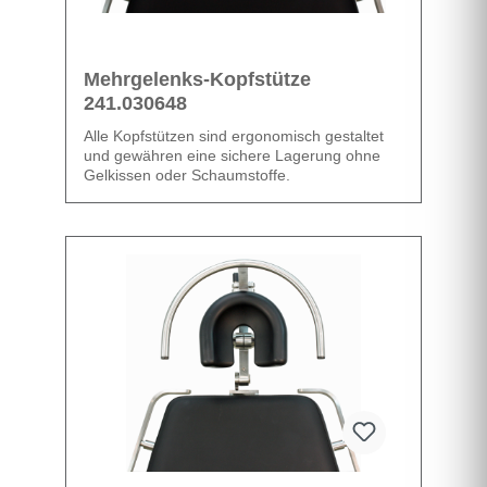
3 Positionen Bremssystem:
alle Räder frei
eine Lenkrolle fixiert
Mehrgelenks-Kopfstütze
alle Räder verriegelt
241.030648
Minimale Einstiegshöhe
Alle Kopfstützen sind ergonomisch gestaltet
Sitzpolster: 520mm
und gewähren eine sichere Lagerung ohne
Hub: 260mm
Gelkissen oder Schaumstoffe.
Höhenverstellbar zwischen 52 -
78cm
Datenblatt
Datenblatt
Prospekt