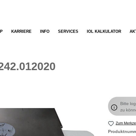
P
KARRIERE
INFO
SERVICES
IOL KALKULATOR
AK
 242.012020
Bitte lo
zu könn
Zum Merkzet
Produktnum