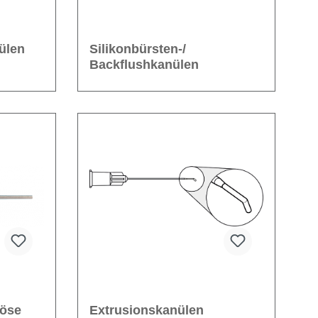
ülen
Silikonbürsten-/
Backflushkanülen
köse
Extrusionskanülen