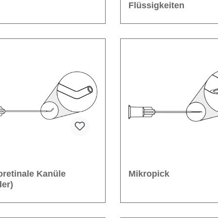
Flüssigkeiten
oretinale Kanüle
Mikropick
er)