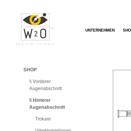
springen
Zur Hauptnavigation springen
UNTERNEHMEN
SHO
SHOP
\\ Vorderer
Augenabschnitt
\\ Hinterer
Augenabschnitt
Trokare
Vitrektomielinsen