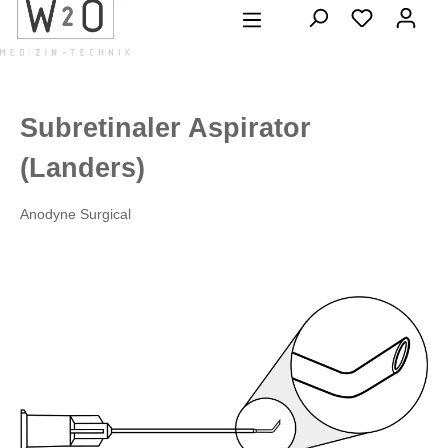
alt springen
Subretinaler Aspirator
(Landers)
Anodyne Surgical
Bildergalerie überspringen