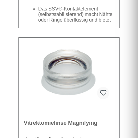
Das SSV®-Kontaktelement
(selbststabilisierend) macht Nähte
oder Ringe überflüssig und bietet
hervorragende Stabilität. Das
kompakte Linsendesign ermöglicht
Datenblatt
einen besseren räumlichen
Zugang, ohne die Instrumente zu
behindern. ASC® steht für die
Sterilisation durch Autoklaven.
Sichtfeld 30° (15° Versatz)
Vergrößerung 0,9 Visualisierung
des Fundus der mittleren
Peripherie
Vitrektomielinse Magnifying