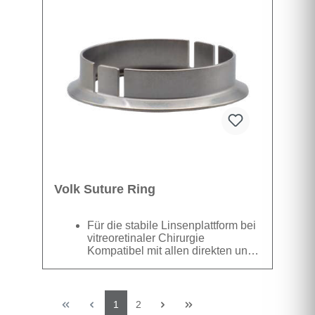
Zugang, ohne die Instrumente zu
behindern. ASC® steht für die
Sterilisation durch Autoklaven.
Sichtfeld 30° (45° Versatz)
Vergrößerung 0,9 Visualisierung
des posterioren periphen Fundus
Volk Suture Ring
Für die stabile Linsenplattform bei
vitreoretinaler Chirurgie
Kompatibel mit allen direkten und
indirekten Volk Vitrektomielinsen
(außer SSV®-Modellen)
Datenblatt
1
2