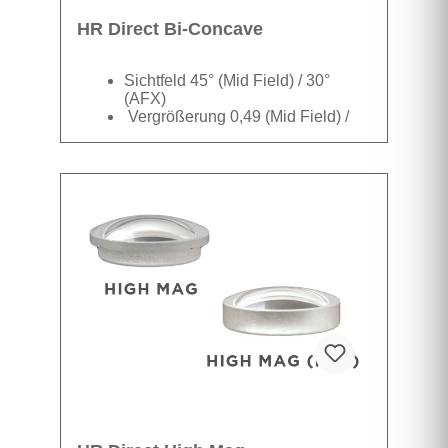
HR Direct Bi-Concave
Sichtfeld 45° (Mid Field) / 30°
(AFX)
Vergrößerung 0,49 (Mid Field) /
1,0 (AFX) Weitwinkel und AFX (Air
Fluid Exchange)
Datenblatt
Fundus-Visualisierung durch
einen luftgefüllten Hohlraum