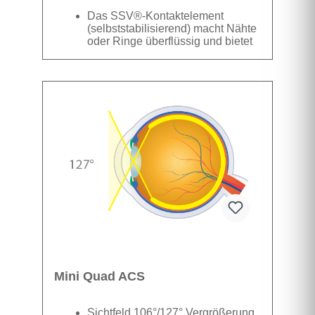
Das SSV®-Kontaktelement
(selbststabilisierend) macht Nähte
oder Ringe überflüssig und bietet
hervorragende Stabilität. Das
kompakte Linsendesign ermöglicht
Datenblatt
einen besseren räumlichen
Zugang, ohne die Instrumente zu
behindern. ASC® steht für die
Sterilisation durch Autoklaven.
Sichtfeld 30° Vergrößerung 0,92
Routinemäßige direkte
vitreoretinale Chirurgie der
zentralen Netzhaut
Mini Quad ACS
Sichtfeld 106°/127° Vergrößerung