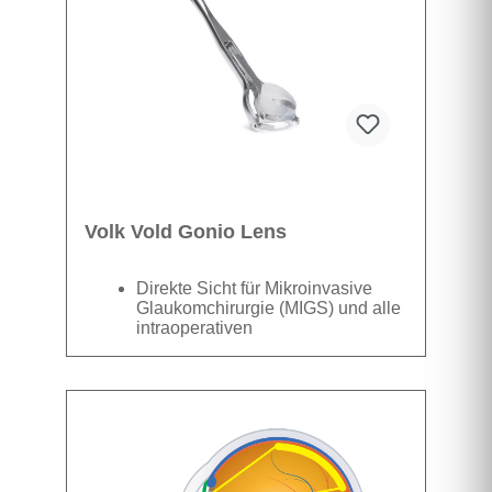
Volk Vold Gonio Lens
Direkte Sicht für Mikroinvasive
Glaukomchirurgie (MIGS) und alle
intraoperativen
Gonioskopieverfahren
(Ø Kontaktfläche=10,2 mm)
Packungseinheit mit Griff und
Datenblatt
Gonioskopielinse