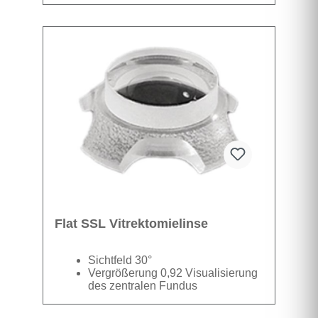
Die Formbarkeit ermöglicht dem
Datenblatt
Anwender, den Griff nach seinen
Wünschen zu biegen
Kompatibel mit DynaView Vit und
Mini Quad Vit
Flat SSL Vitrektomielinse
Sichtfeld 30°
Vergrößerung 0,92 Visualisierung
des zentralen Fundus
Patentierte SSV-Füße
(selbststabilisierend) für maximale