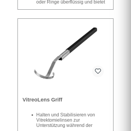
oder Ringe überflüssig und bietet
hervorragende Stabilität. Das
kompakte Linsendesign ermöglicht
Datenblatt
einen besseren räumlichen
Zugang, ohne die Instrumente zu
behindern. ASC® steht für die
Sterilisation durch Autoklaven.
Sichtfeld 40° Vergrößerung 0,5
Weitwinkel direkte vitreoretinale
Chirurgie
VitreoLens Griff
Halten und Stabilisieren von
Vitrektomielinsen zur
Unterstützung während der
vitreoretinalen Chirurgie