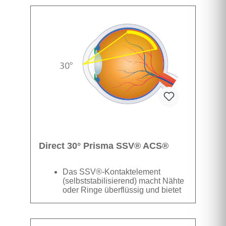
Datenblatt
Stabilität und besseren Zugang für
die Instrumentierung bei Arbeiten
näher an der Mittelachse
Direct 30° Prisma SSV® ACS®
Das SSV®-Kontaktelement
(selbststabilisierend) macht Nähte
oder Ringe überflüssig und bietet
hervorragende Stabilität. Das
kompakte Linsendesign ermöglicht
Datenblatt
einen besseren räumlichen