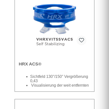
Zugang, ohne die Instrumente zu
behindern. ASC® steht für die
Sterilisation durch Autoklaven
Sichtfeld 30° (30° Versatz)
Vergrößerung 0,9 Visualisierung
des posterioren periphen Fundus
HRX ACS®
Sichtfeld 130°/150° Vergrößerung
0,43
Visualisierung der weit entfernten
Peripherie
Datenblatt