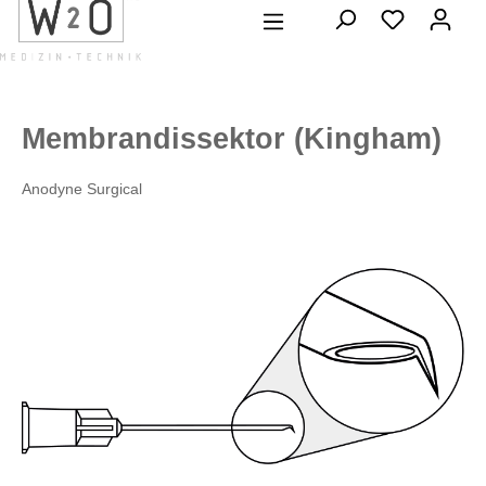
alt springen
Membrandissektor (Kingham)
Anodyne Surgical
Bildergalerie überspringen