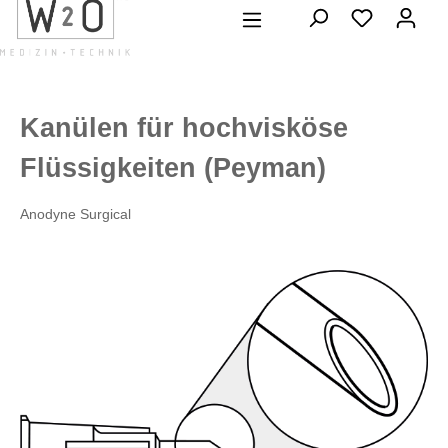
alt springen
Kanülen für hochvisköse
Flüssigkeiten (Peyman)
Anodyne Surgical
Bildergalerie überspringen