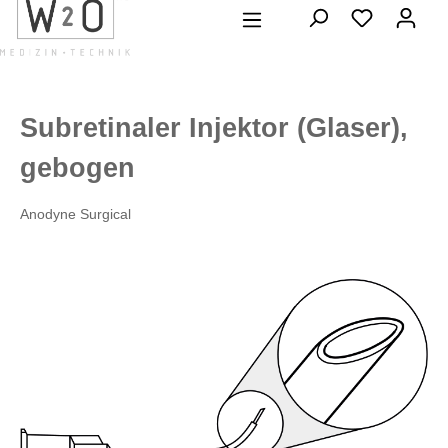
alt springen
Subretinaler Injektor (Glaser),
gebogen
Anodyne Surgical
Bildergalerie überspringen