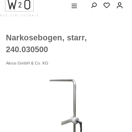
alt springen
Narkosebogen, starr,
240.030500
Akrus GmbH & Co. KG
Bildergalerie überspringen