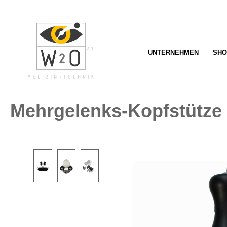
springen
Zur Hauptnavigation springen
UNTERNEHMEN
SHO
Mehrgelenks-Kopfstütze
Bildergalerie überspringen