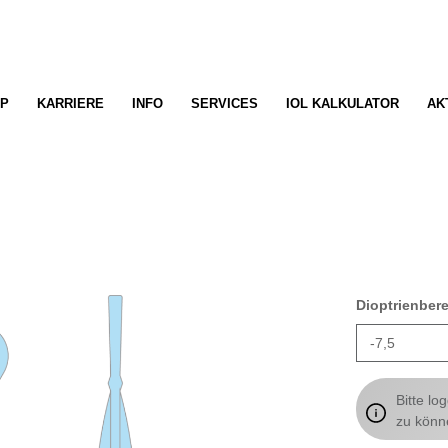
P
KARRIERE
INFO
SERVICES
IOL KALKULATOR
AK
Dioptrienber
Bitte lo
zu könn