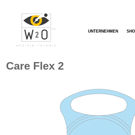
springen
Zur Hauptnavigation springen
UNTERNEHMEN
SHO
Care Flex 2
Bildergalerie überspringen