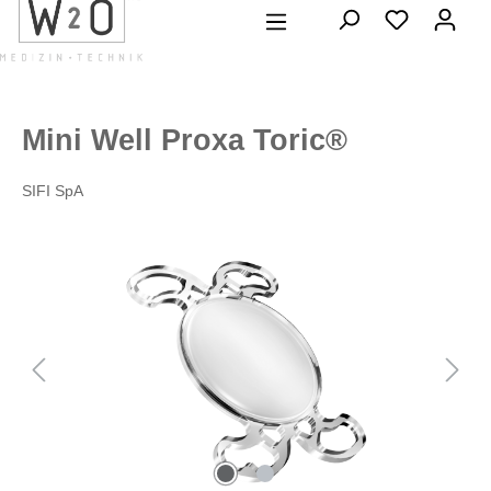
alt springen
Mini Well Proxa Toric®
SIFI SpA
Bildergalerie überspringen