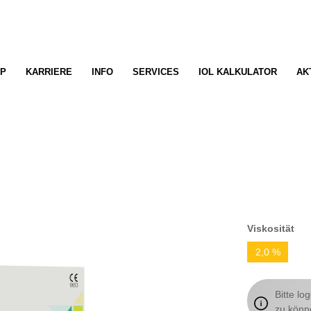
P
KARRIERE
INFO
SERVICES
IOL KALKULATOR
AK
Viskosität
2,0 %
Bitte lo
zu könn