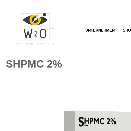
springen
Zur Hauptnavigation springen
UNTERNEHMEN
SHO
SHPMC 2%
Bildergalerie überspringen