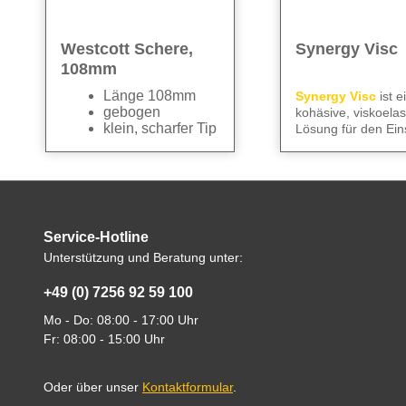
Westcott Schere,
Synergy Visc
108mm
Länge 108mm
Synergy Visc
ist e
gebogen
kohäsive, viskoelas
klein, scharfer Tip
Lösung für den Ein
Augenoperationen.
Datenblatt
We care
– für klare
bietet hohe optisch
und kontrollierte A
Transparenz, stabi
OP.
Verhältnisse in der
Vorderkammer und
Alle technischen
Kapselsack sowie
Service-Hotline
Informationen find
zuverlässigen Schu
Unterstützung und Beratung unter:
Endothelzellen. Die
im
Datenblatt
Biokompatibilität u
+49 (0) 7256 92 59 100
gebrauchsfertige L
in einer 1,1 ml Spri
Mo - Do: 08:00 - 17:00 Uhr
Kanüle unterstütze
Fr: 08:00 - 15:00 Uhr
effiziente und sich
Abläufe. Eine Kühlu
nicht erforderlich.
Oder über unser
Kontaktformular
.