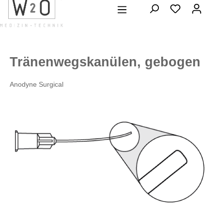
alt springen
Tränenwegskanülen, gebogen
Anodyne Surgical
Bildergalerie überspringen