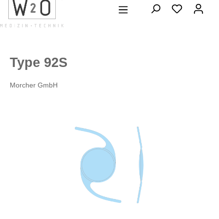
alt springen
Type 92S
Morcher GmbH
Bildergalerie überspringen