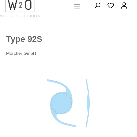
alt springen
Type 92S
Morcher GmbH
Bildergalerie überspringen