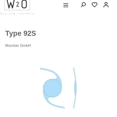
alt springen
Type 92S
Morcher GmbH
Bildergalerie überspringen