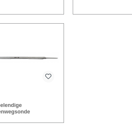
elendige
enwegsonde