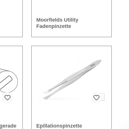
Moorfields Utility
Fadenpinzette
gerade
Epillationspinzette