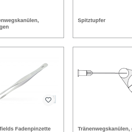
enwegskanülen,
Spitztupfer
gen
fields Fadenpinzette
Tränenwegskanülen, 