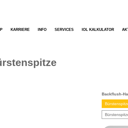
P
KARRIERE
INFO
SERVICES
IOL KALKULATOR
AK
rstenspitze
Backflush-Ha
Bürstenspitz
Bürstenspitz