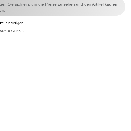
ggen Sie sich ein, um die Preise zu sehen und den Artikel kaufen
en.
tel hinzufügen
mer:
AK-0453