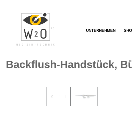
springen
Zur Hauptnavigation springen
UNTERNEHMEN
SHO
Backflush-Handstück, Bü
Bildergalerie überspringen