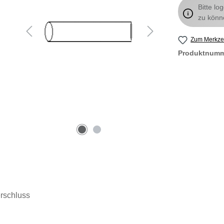
Bitte lo
zu könn
Zum Merkzet
Produktnum
erschluss