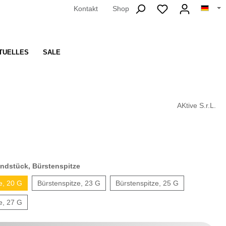
Kontakt
Shop
TUELLES
SALE
AKtive S.r.L.
ndstück, Bürstenspitze
e, 20 G
Bürstenspitze, 23 G
Bürstenspitze, 25 G
e, 27 G