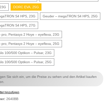
 23G
DORC EVA, 25G
egaTRON S4 HPS, 23G
Geuder – megaTRON S4 HPS, 25G
egaTRON S4 HPS, 27G
 pro, Pentasys 2 Hoye – eyeflexa, 23G
 pro, Pentasys 2 Hoye – eyeflexa, 25G
lis 100/500 Optikon – Pulsar, 23G
lis 100/500 Optikon – Pulsar, 25G
ggen Sie sich ein, um die Preise zu sehen und den Artikel kaufen
en.
tel hinzufügen
mer:
2640BB