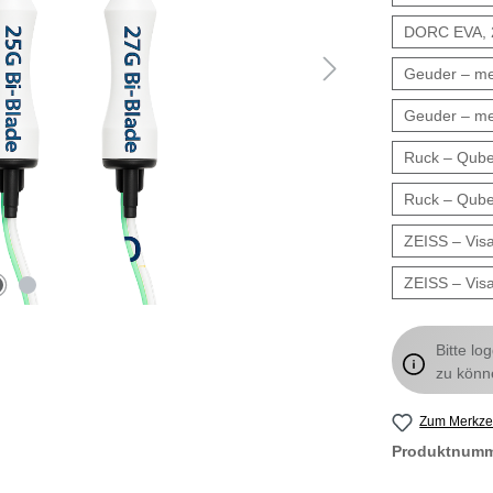
DORC EVA,
Geuder – m
Geuder – m
Ruck – Qube
Ruck – Qube
ZEISS – Visa
ZEISS – Visa
Bitte lo
zu könn
Zum Merkzet
Produktnum