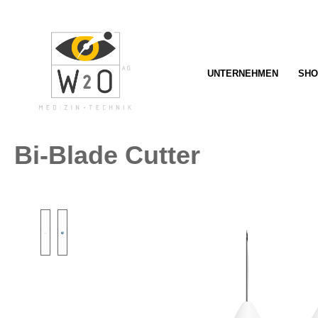
springen
Zur Hauptnavigation springen
UNTERNEHMEN
SHO
Bi-Blade Cutter
Bildergalerie überspringen