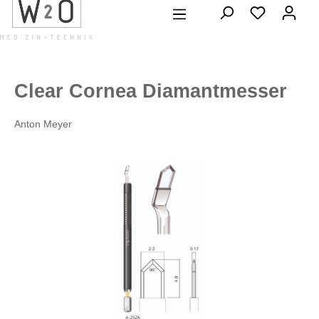
alt springen
Clear Cornea Diamantmesser
Anton Meyer
Bildergalerie überspringen