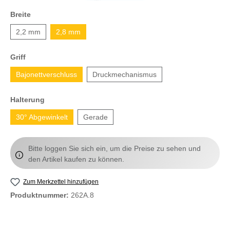
Breite
2,2 mm
2,8 mm
Griff
Bajonettverschluss
Druckmechanismus
Halterung
30° Abgewinkelt
Gerade
Bitte loggen Sie sich ein, um die Preise zu sehen und
den Artikel kaufen zu können.
Zum Merkzettel hinzufügen
Produktnummer:
262A.8