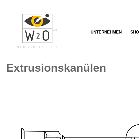
springen
Zur Hauptnavigation springen
UNTERNEHMEN
SHO
Extrusionskanülen
Bildergalerie überspringen