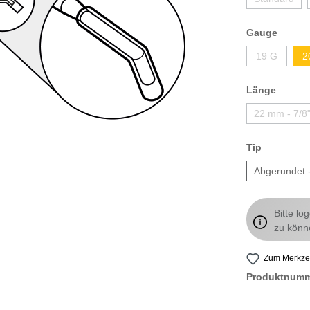
Gauge
19 G
2
Länge
22 mm - 7/8
Tip
Abgerundet 
Bitte lo
zu könn
Zum Merkzet
Produktnum