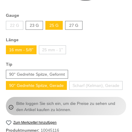
Gauge
22 G
23 G
25 G
27 G
Länge
16 mm - 5/8"
25 mm - 1"
Tip
90° Gedrehte Spitze, Geformt
90° Gedrehte Spitze, Gerade
Scharf (Kelman), Gerade
Bitte loggen Sie sich ein, um die Preise zu sehen und
den Artikel kaufen zu können.
Zum Merkzettel hinzufügen
Produktnummer:
10045116