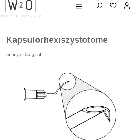
alt springen
Kapsulorhexiszystotome
Anodyne Surgical
Bildergalerie überspringen