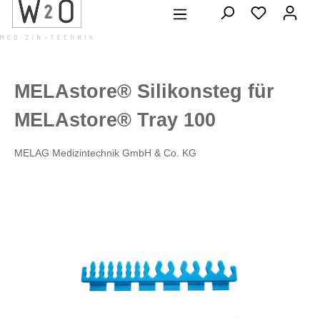
alt springen
MELAstore® Silikonsteg für
MELAstore® Tray 100
MELAG Medizintechnik GmbH & Co. KG
Bildergalerie überspringen