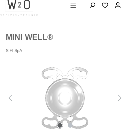
alt springen
MINI WELL®
SIFI SpA
Bildergalerie überspringen