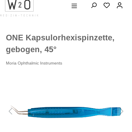
alt springen
ONE Kapsulorhexispinzette,
gebogen, 45°
Moria Ophthalmic Instruments
Bildergalerie überspringen