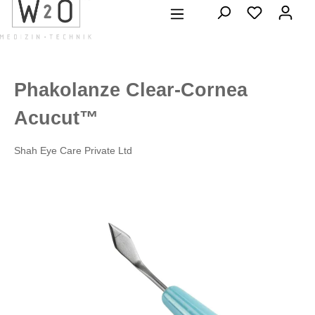
alt springen
Phakolanze Clear-Cornea
Acucut™
Shah Eye Care Private Ltd
Bildergalerie überspringen