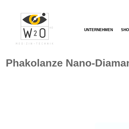
springen
Zur Hauptnavigation springen
UNTERNEHMEN
SHO
Phakolanze Nano-Diama
Bildergalerie überspringen