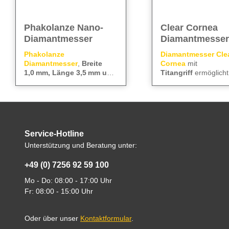
Phakolanze Nano-
Clear Cornea
Diamantmesser
Diamantmesser
Phakolanze
Diamantmesser Cle
Diamantmesser
,
Breite
Cornea
mit
1,0 mm, Länge 3,5 mm und
Titangriff
ermöglicht
Dicke 0,15 mm
, ermöglicht
präzise Mikroinzision
We care
– für kontrollierte
We care
– für exakte
präzise Hornhaut-
Schneidseiten sorgen
Schnitte und zuverlässige
Inzisionen und zuver
Seitenschnitte bei
saubere Schnitte. Erh
Ergebnisse in der
Ergebnisse in der
minimalem Gewebetrauma.
in
variabler Breite,
Kataraktchirurgie.
Kataraktchirurgie.
Die exakte Führung sorgt für
4,0 mm und Dicke 
Alle technischen
Alle technischen
saubere und
für kontrolliertes,
Service-Hotline
Informationen finden Sie im
Informationen finden
reproduzierbare Inzisionen.
reproduzierbares Arb
Unterstützung und Beratung unter:
im OP.
Datenblatt
Datenblatt
+49 (0) 7256 92 59 100
Mo - Do: 08:00 - 17:00 Uhr
Fr: 08:00 - 15:00 Uhr
Oder über unser
Kontaktformular
.