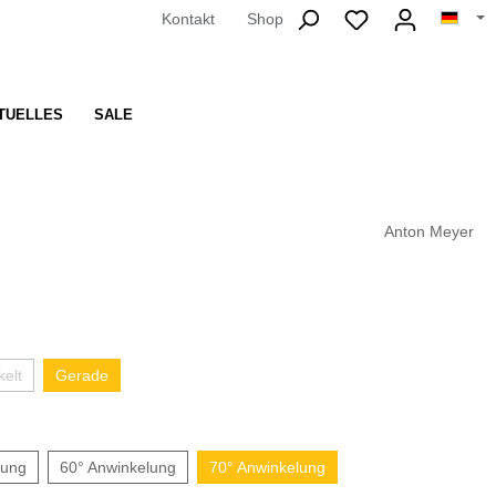
Kontakt
Shop
TUELLES
SALE
Anton Meyer
elt
Gerade
lung
60° Anwinkelung
70° Anwinkelung