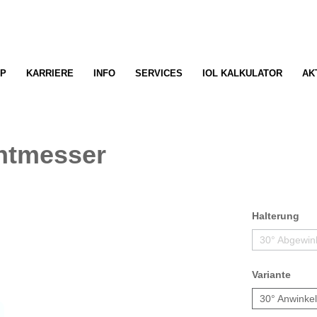
P
KARRIERE
INFO
SERVICES
IOL KALKULATOR
AK
ntmesser
Halterung
30° Abgewink
Variante
30° Anwinke