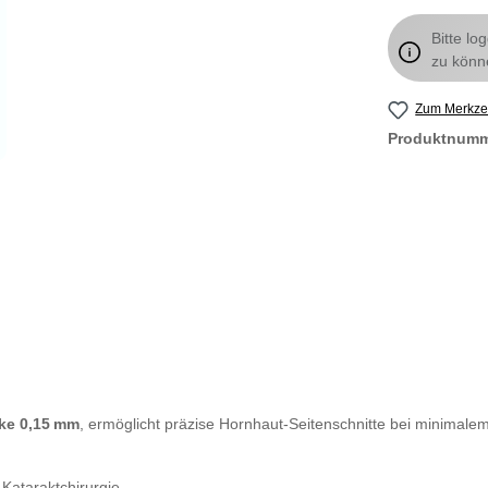
Bitte lo
zu könn
Zum Merkzet
Produktnum
cke 0,15 mm
, ermöglicht präzise Hornhaut-Seitenschnitte bei minimal
 Kataraktchirurgie.