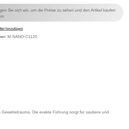
ggen Sie sich ein, um die Preise zu sehen und den Artikel kaufen
en.
tel hinzufügen
mer:
M-NANO-C1120
em Gewebetrauma. Die exakte Führung sorgt für saubere und