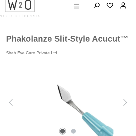
alt springen
Phakolanze Slit-Style Acucut™
Shah Eye Care Private Ltd
Bildergalerie überspringen