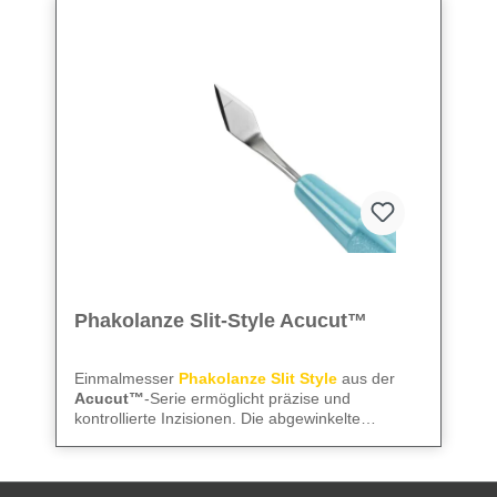
Phakolanze Slit-Style Acucut™
Einmalmesser
Phakolanze Slit Style
aus der
Acucut™
-Serie ermöglicht präzise und
kontrollierte Inzisionen. Die abgewinkelte
Ausführung sorgt für exakte Schnittführung, die
We care
– für präzise Instrumente und
Mattierung reduziert Lichtreflexionen, und die
zuverlässige Abläufe im OP.
präzise Dimensionierung garantiert saubere,