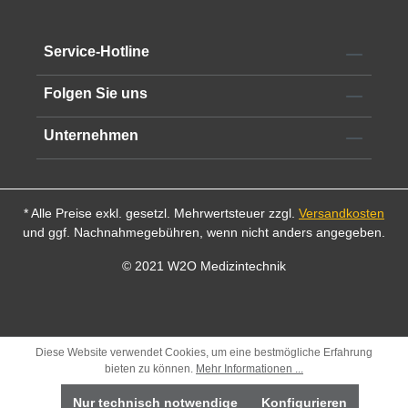
reproduzierbare Schnitte.
Alle technischen Informationen finden Sie im
Datenblatt
Service-Hotline
Folgen Sie uns
Unternehmen
* Alle Preise exkl. gesetzl. Mehrwertsteuer zzgl.
Versandkosten
und ggf. Nachnahmegebühren, wenn nicht anders angegeben.
© 2021 W2O Medizintechnik
Diese Website verwendet Cookies, um eine bestmögliche Erfahrung
bieten zu können.
Mehr Informationen ...
Nur technisch notwendige
Konfigurieren