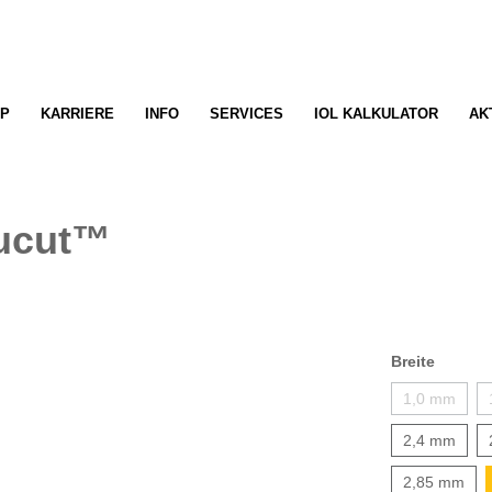
P
KARRIERE
INFO
SERVICES
IOL KALKULATOR
AK
cucut™
Breite
1,0 mm
2,4 mm
2,85 mm