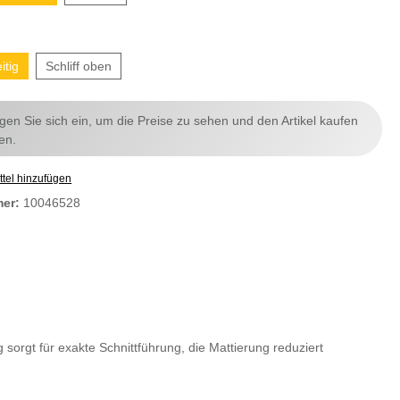
itig
Schliff oben
ggen Sie sich ein, um die Preise zu sehen und den Artikel kaufen
en.
tel hinzufügen
mer:
10046528
 sorgt für exakte Schnittführung, die Mattierung reduziert