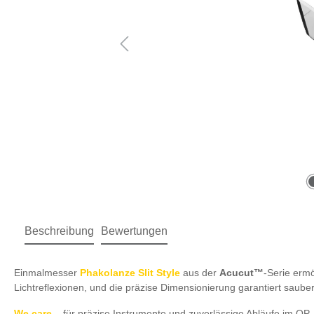
Beschreibung
Bewertungen
Einmalmesser
Phakolanze Slit Style
aus der
Acucut™
-Serie ermö
Lichtreflexionen, und die präzise Dimensionierung garantiert sauber
We care
– für präzise Instrumente und zuverlässige Abläufe im OP.