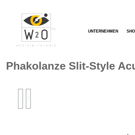
springen
Zur Hauptnavigation springen
UNTERNEHMEN
SHO
Phakolanze Slit-Style A
Bildergalerie überspringen