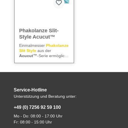
Phakolanze Slit-
Style Acucut™
Einmalmesser
Phakolanze
Slit Style
aus der
Acucut™
-Serie ermöglicht
präzise und kontrollierte
We care
– für präzise
Inzisionen. Die
Instrumente und
abgewinkelte Ausführung
zuverlässige Abläufe im
sorgt für exakte
OP.
Schnittführung, die
Alle technischen
Mattierung reduziert
Service-Hotline
Informationen finden Sie
Lichtreflexionen, und die
Unterstützung und Beratung unter:
präzise Dimensionierung
im
Datenblatt
garantiert saubere,
+49 (0) 7256 92 59 100
reproduzierbare Schnitte.
Mo - Do: 08:00 - 17:00 Uhr
Fr: 08:00 - 15:00 Uhr