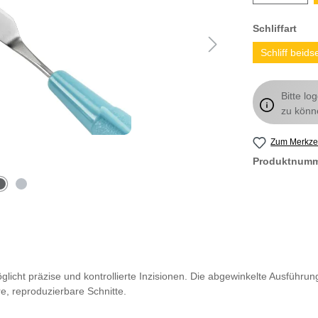
Schliffart
Schliff beidse
Bitte lo
zu könn
Zum Merkzet
Produktnum
glicht präzise und kontrollierte Inzisionen. Die abgewinkelte Ausführung
e, reproduzierbare Schnitte.