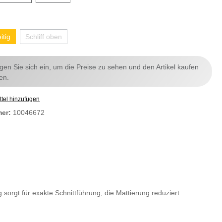
itig
Schliff oben
ggen Sie sich ein, um die Preise zu sehen und den Artikel kaufen
en.
tel hinzufügen
mer:
10046672
 sorgt für exakte Schnittführung, die Mattierung reduziert