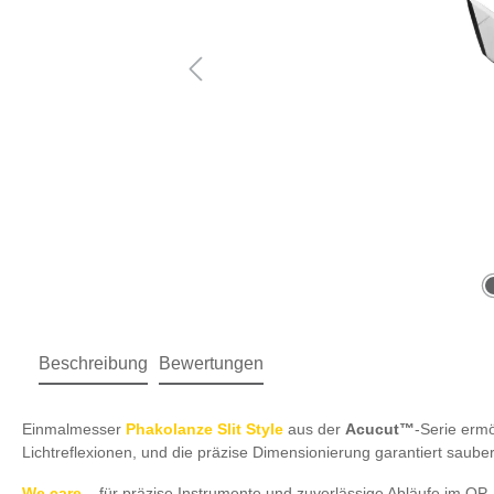
Beschreibung
Bewertungen
Einmalmesser
Phakolanze Slit Style
aus der
Acucut™
-Serie ermö
Lichtreflexionen, und die präzise Dimensionierung garantiert sauber
We care
– für präzise Instrumente und zuverlässige Abläufe im OP.