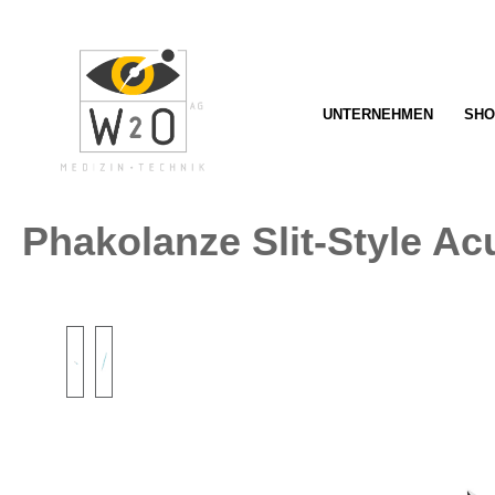
springen
Zur Hauptnavigation springen
UNTERNEHMEN
SHO
Phakolanze Slit-Style A
Bildergalerie überspringen