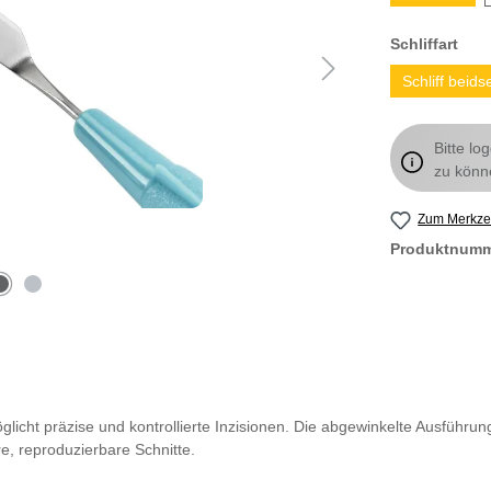
Schliffart
Schliff beidse
Bitte lo
zu könn
Zum Merkzet
Produktnum
glicht präzise und kontrollierte Inzisionen. Die abgewinkelte Ausführung
e, reproduzierbare Schnitte.