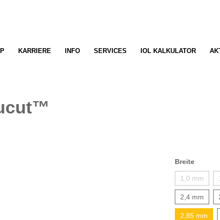
P
KARRIERE
INFO
SERVICES
IOL KALKULATOR
AK
cucut™
Breite
1,0 mm
2,4 mm
2,85 mm