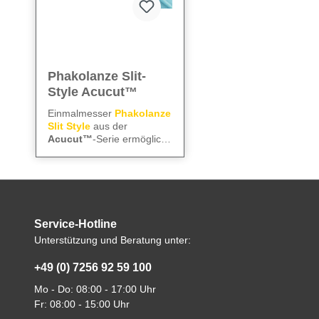
Phakolanze Slit-
Style Acucut™
Einmalmesser
Phakolanze
Slit Style
aus der
Acucut™
-Serie ermöglicht
präzise und kontrollierte
We care
– für präzise
Inzisionen. Die
Instrumente und
abgewinkelte Ausführung
zuverlässige Abläufe im
sorgt für exakte
OP.
Schnittführung, die
Alle technischen
Mattierung reduziert
Service-Hotline
Informationen finden Sie
Lichtreflexionen, und die
Unterstützung und Beratung unter:
präzise Dimensionierung
im
Datenblatt
garantiert saubere,
+49 (0) 7256 92 59 100
reproduzierbare Schnitte.
Mo - Do: 08:00 - 17:00 Uhr
Fr: 08:00 - 15:00 Uhr