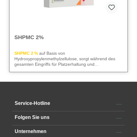
SHPMC 2%
SHPMC 2 %
auf Basis von
Hydroxypropylenmethylzellulose, sorgt während des
gesamten Eingriffs für Platzerhaltung und
Gewebeschutz. Frei von Konservierungsstoffen
überzeugt sie durch niedrige Oberflächenspannung und
We care
– für sicheren Gewebeschutz und kontrollierte
hohe HPMC-Konzentration. Die 2‑ml-Luer-Lock-Spritze
Abläufe im OP.
mit 23G Kanüle erleichtert die Anwendung im OP.
Alle technischen Informationen finden Sie im
Service-Hotline
Datenblatt
Folgen Sie uns
Unternehmen