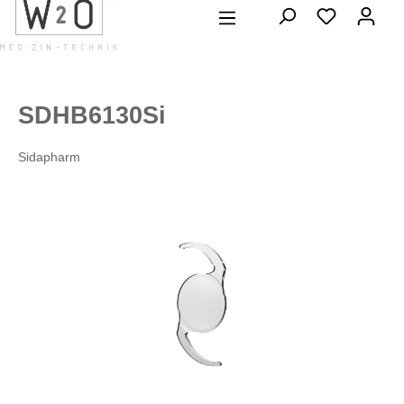
alt springen
SDHB6130Si
Sidapharm
Bildergalerie überspringen