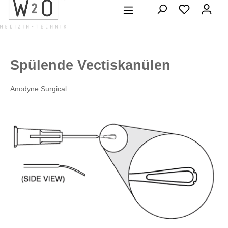
alt springen
Spülende Vectiskanülen
Anodyne Surgical
Bildergalerie überspringen