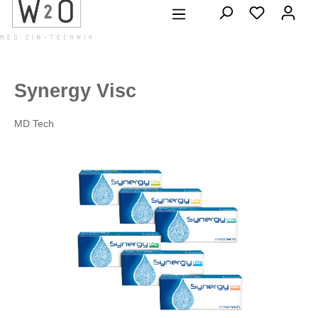
alt springen
Synergy Visc
MD Tech
Bildergalerie überspringen