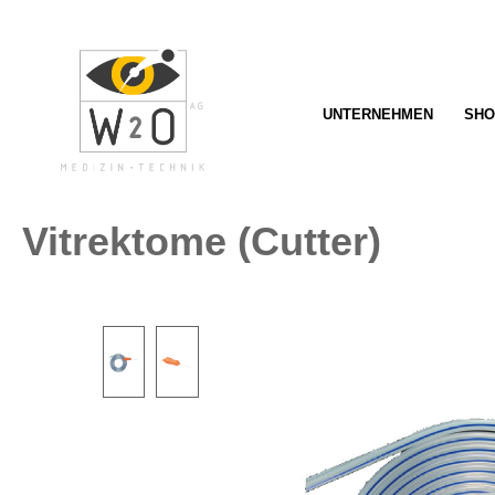
springen
Zur Hauptnavigation springen
UNTERNEHMEN
SHO
Vitrektome (Cutter)
Bildergalerie überspringen