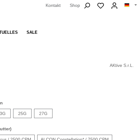
Kontakt
Shop
TUELLES
SALE
AKtive S.r.L.
en
3G
25G
27G
utter)
rus / 2500 CPM
ALCON Constellation* / 7500 CPM