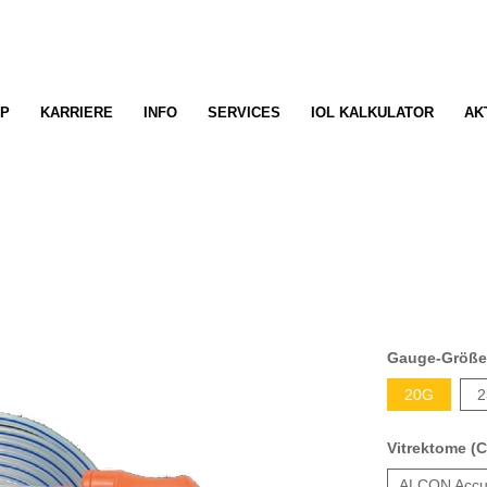
P
KARRIERE
INFO
SERVICES
IOL KALKULATOR
AK
Gauge-Größ
20G
2
Vitrektome (C
ALCON Accu