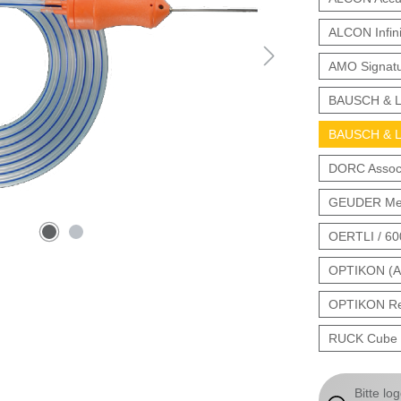
ALCON Infini
AMO Signatu
BAUSCH & L
BAUSCH & LO
DORC Associ
GEUDER Meg
OERTLI / 6
OPTIKON (As
OPTIKON Rev
RUCK Cube 
Bitte lo