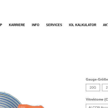
P
KARRIERE
INFO
SERVICES
IOL KALKULATOR
AK
Gauge-Größ
20G
2
Vitrektome (C
ALCON Accu