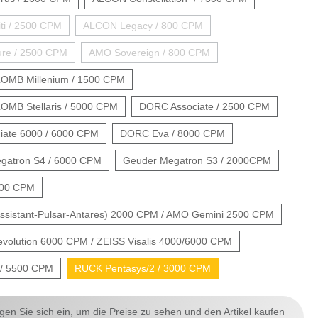
ti / 2500 CPM
ALCON Legacy / 800 CPM
re / 2500 CPM
AMO Sovereign / 800 CPM
OMB Millenium / 1500 CPM
MB Stellaris / 5000 CPM
DORC Associate / 2500 CPM
ate 6000 / 6000 CPM
DORC Eva / 8000 CPM
atron S4 / 6000 CPM
Geuder Megatron S3 / 2000CPM
000 CPM
sistant-Pulsar-Antares) 2000 CPM / AMO Gemini 2500 CPM
olution 6000 CPM / ZEISS Visalis 4000/6000 CPM
/ 5500 CPM
RUCK Pentasys/2 / 3000 CPM
ggen Sie sich ein, um die Preise zu sehen und den Artikel kaufen