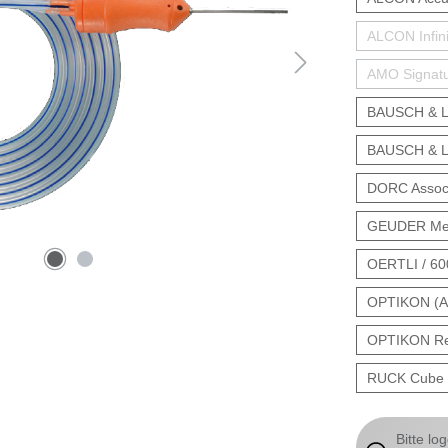
ALCON Infini
AMO Signatu
BAUSCH & L
BAUSCH & LO
DORC Associ
GEUDER Meg
OERTLI / 6
OPTIKON (As
OPTIKON Rev
RUCK Cube 
Bitte lo