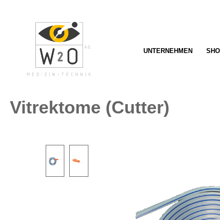
springen
Zur Hauptnavigation springen
UNTERNEHMEN
SHO
Vitrektome (Cutter)
Bildergalerie überspringen