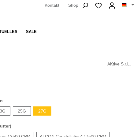
Kontakt
Shop
TUELLES
SALE
AKtive S.r.L.
en
3G
25G
27G
utter)
rus / 2500 CPM
ALCON Constellation* / 7500 CPM