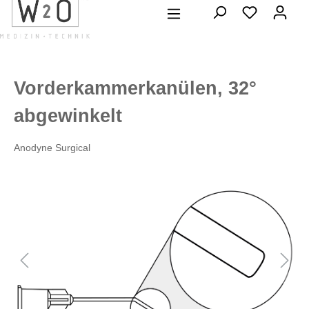
alt springen
Vorderkammerkanülen, 32°
abgewinkelt
Anodyne Surgical
Bildergalerie überspringen