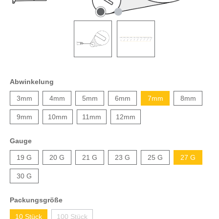
Abwinkelung
3mm
4mm
5mm
6mm
7mm
8mm
9mm
10mm
11mm
12mm
Gauge
19 G
20 G
21 G
23 G
25 G
27 G
30 G
Packungsgröße
10 Stück
100 Stück