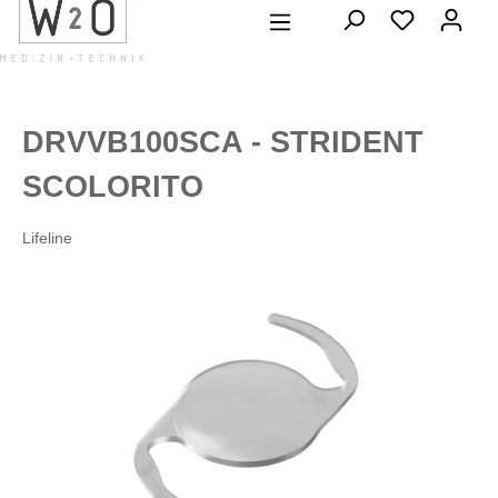
alt springen
DRVVB100SCA - STRIDENT
SCOLORITO
Lifeline
Bildergalerie überspringen