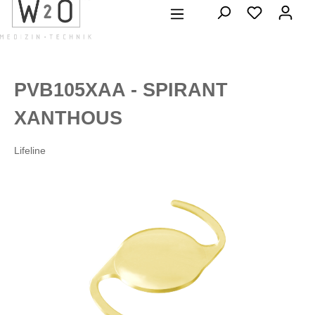
alt springen
PVB105XAA - SPIRANT
XANTHOUS
Lifeline
Bildergalerie überspringen