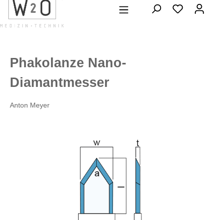
alt springen
Phakolanze Nano-
Diamantmesser
Anton Meyer
Bildergalerie überspringen