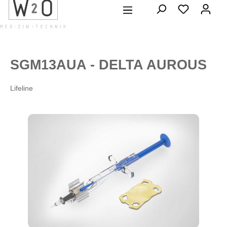
alt springen
SGM13AUA - DELTA AUROUS
Lifeline
Bildergalerie überspringen