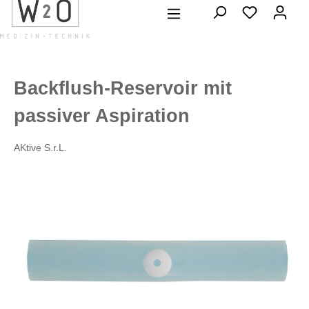
alt springen
Backflush-Reservoir mit
passiver Aspiration
AKtive S.r.L.
Bildergalerie überspringen