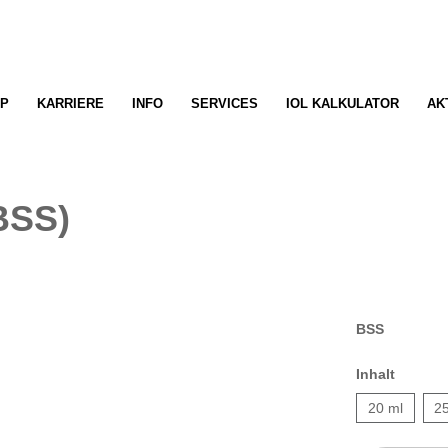
P
KARRIERE
INFO
SERVICES
IOL KALKULATOR
AK
BSS)
BSS
Inhalt
20 ml
2