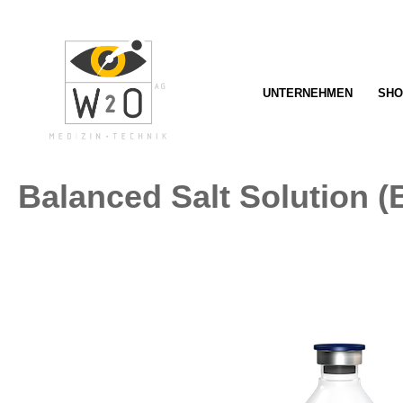
springen
Zur Hauptnavigation springen
UNTERNEHMEN
SHO
Balanced Salt Solution (
Bildergalerie überspringen