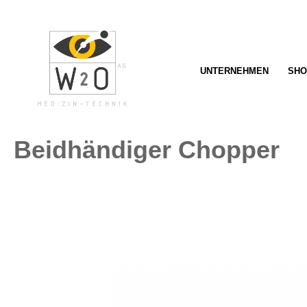
springen
Zur Hauptnavigation springen
UNTERNEHMEN
SHO
Beidhändiger Chopper
Bildergalerie überspringen