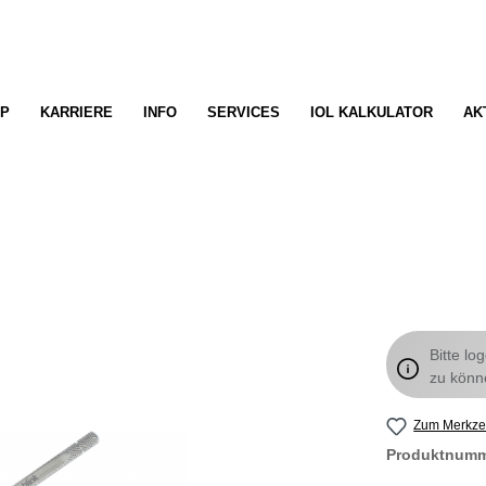
P
KARRIERE
INFO
SERVICES
IOL KALKULATOR
AK
Bitte lo
zu könn
Zum Merkzet
Produktnum