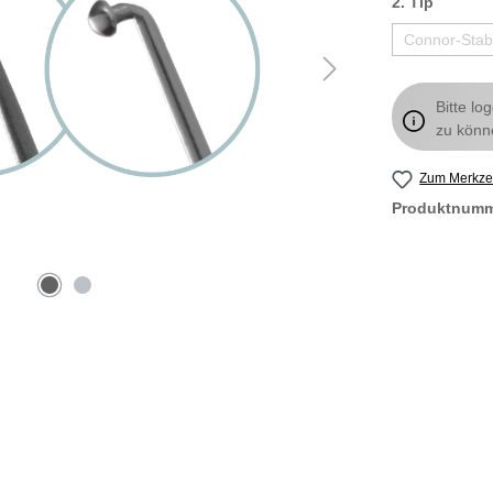
2. Tip
Connor-Stab
Bitte lo
zu könn
Zum Merkzet
Produktnum