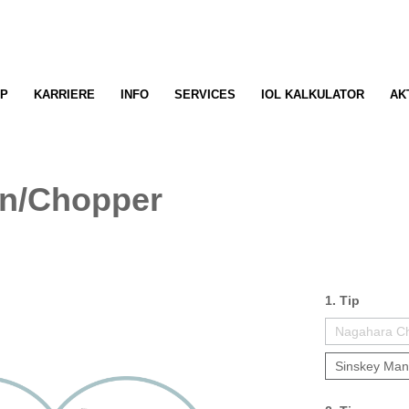
P
KARRIERE
INFO
SERVICES
IOL KALKULATOR
AK
en/Chopper
1. Tip
Nagahara C
Sinskey Mani