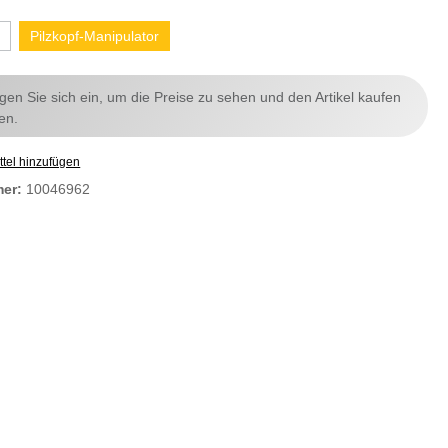
Pilzkopf-Manipulator
ggen Sie sich ein, um die Preise zu sehen und den Artikel kaufen
en.
tel hinzufügen
mer:
10046962