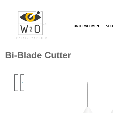
springen
Zur Hauptnavigation springen
UNTERNEHMEN
SHO
Bi-Blade Cutter
Bildergalerie überspringen