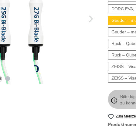
DORC EVA,
Geuder – m
Geuder – m
Ruck – Qube
Ruck – Qube
ZEISS – Visa
ZEISS – Visa
Bitte lo
zu könn
Zum Merkzet
Produktnum