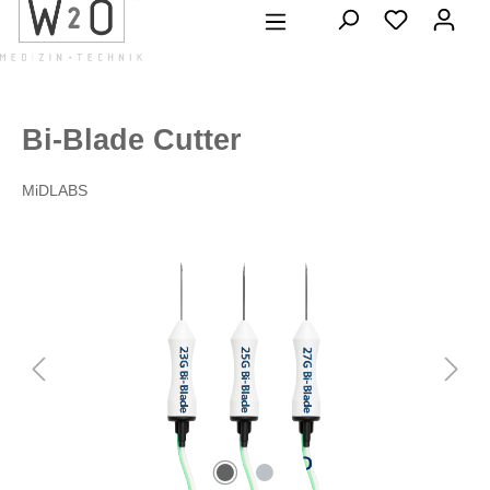
alt springen
Bi-Blade Cutter
MiDLABS
Bildergalerie überspringen