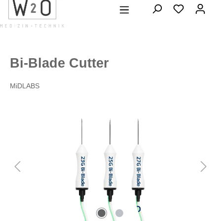
alt springen
Bi-Blade Cutter
MiDLABS
Bildergalerie überspringen